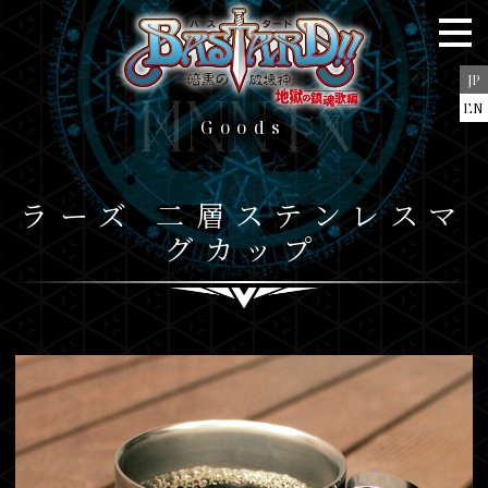
Onair
Staff＆Cast
JP
Story
EN
goods
Goods
Character
Blu-ray/DVD
ラーズ 二層ステンレスマ
Music
グカップ
Books
Goods
Special
JP
EN